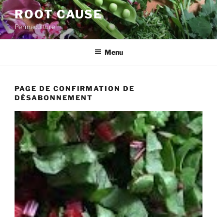
Aller
ROOT CAUSE
au
Permaculture
contenu
principal
Menu
PAGE DE CONFIRMATION DE
DÉSABONNEMENT