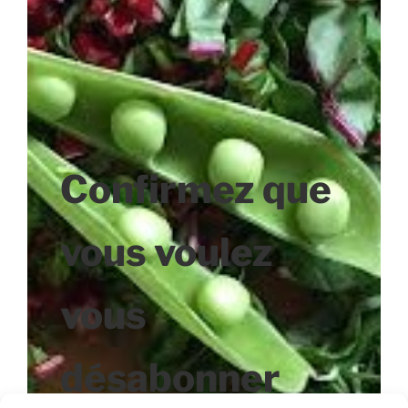
Confirmez que
vous voulez
vous
désabonner