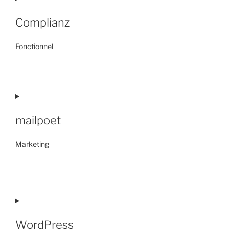
Complianz
Fonctionnel
Consent
to
service
complianz
mailpoet
Marketing
Consent
to
service
mailpoet
WordPress