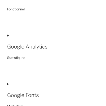
Fonctionnel
Consent
to
service
wordpress
Google Analytics
Statistiques
Consent
to
service
google-
analytics
Google Fonts