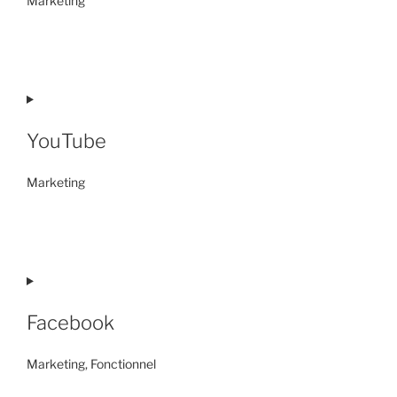
Marketing
Consent
to
service
google-
fonts
YouTube
Marketing
Consent
to
service
youtube
Facebook
Marketing, Fonctionnel