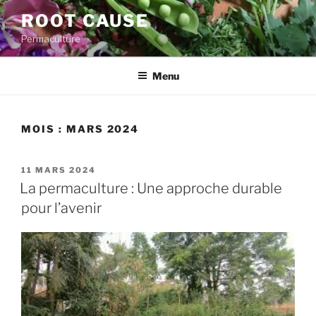
Aller
ROOT CAUSE
au
Permaculture
contenu
principal
Menu
MOIS :
MARS 2024
PUBLIÉ
11 MARS 2024
LE
La permaculture : Une approche durable
pour l’avenir